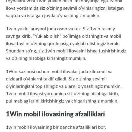
foydalanuvchi 1win yuklab olish imkoniyatiga ega. Mobil
ilova yordamida siz o’zining sevimli o’yinlaringizni istalgan
vaqtda va istalgan joyda o’ynashingiz mumkin.
1win yukle jarayoni juda oson va tez. Siz 1win rasmiy
saytiga kirib, “Yuklab olish” bo’limiga o’tishingiz va mobil
ilova faylini o’zining qurilmasiga yuklab olishingiz kerak.
Shundan so’ng, siz 1win mobil ilovasini ishga tushirishingiz
va o’zining hisobiga kirishingiz mumkin.
1Win kazinosi uchun mobil ilovalar juda xilma-xil va
qiziqarli o’yinlarni taklif qiladi. Siz o’zining sevimli
o’yinlaringizni topishingiz va ularni o’ynashingiz mumkin.
1win mobil ilovasi yordamida siz o’zining hisobiga kirib,
pul mablag’larini kiritishingiz va chiqarishingiz mumkin.
1Win mobil ilovasining afzalliklari
1win mobil ilovasining bir qancha afzalliklari bor.