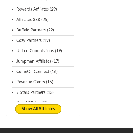
Rewards Affiliates (29)
Affiliates 888 (25)
Buffalo Partners (22)
Cozy Partners (19)
United Commissions (19)
Jumpman Affiliates (17)
ComeOn Connect (16)
Revenue Giants (15)
7 Stars Partners (13)
Bolt Affiliates (13)
Show All Affiliates
Nektan Affiliates (13)
Betsson Group Affiliates (12)