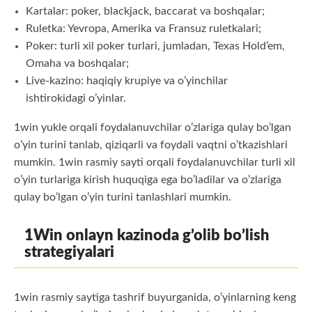
Kartalar: poker, blackjack, baccarat va boshqalar;
Ruletka: Yevropa, Amerika va Fransuz ruletkalari;
Poker: turli xil poker turlari, jumladan, Texas Hold’em,
Omaha va boshqalar;
Live-kazino: haqiqiy krupiye va o’yinchilar
ishtirokidagi o’yinlar.
1win yukle orqali foydalanuvchilar o’zlariga qulay bo’lgan
o’yin turini tanlab, qiziqarli va foydali vaqtni o’tkazishlari
mumkin. 1win rasmiy sayti orqali foydalanuvchilar turli xil
o’yin turlariga kirish huquqiga ega bo’ladilar va o’zlariga
qulay bo’lgan o’yin turini tanlashlari mumkin.
1Win onlayn kazinoda g’olib bo’lish
strategiyalari
1win rasmiy saytiga tashrif buyurganida, o’yinlarning keng