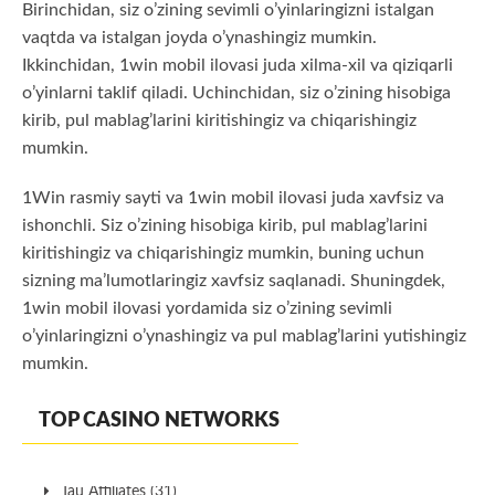
Birinchidan, siz o’zining sevimli o’yinlaringizni istalgan
vaqtda va istalgan joyda o’ynashingiz mumkin.
Ikkinchidan, 1win mobil ilovasi juda xilma-xil va qiziqarli
o’yinlarni taklif qiladi. Uchinchidan, siz o’zining hisobiga
kirib, pul mablag’larini kiritishingiz va chiqarishingiz
mumkin.
1Win rasmiy sayti va 1win mobil ilovasi juda xavfsiz va
ishonchli. Siz o’zining hisobiga kirib, pul mablag’larini
kiritishingiz va chiqarishingiz mumkin, buning uchun
sizning ma’lumotlaringiz xavfsiz saqlanadi. Shuningdek,
1win mobil ilovasi yordamida siz o’zining sevimli
o’yinlaringizni o’ynashingiz va pul mablag’larini yutishingiz
mumkin.
TOP CASINO NETWORKS
Tau Affiliates (31)