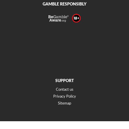
Galaxy Affiliates (12)
GAMBLE RESPONSIBLY
Big Win Affiliates (11)
Deck Media (11)
Alliance Affiliates (10)
Genesis Affiliates (10)
Active Wins (9)
Excel Affiliates (9)
Gambling Wages (9)
SUPPORT
IVY Affiliates (9)
Contact us
Affiliate Edge (8)
Privacy Policy
BestPay Partners (8)
Sitemap
Betting Partners (8)
EGamingOnline (8)