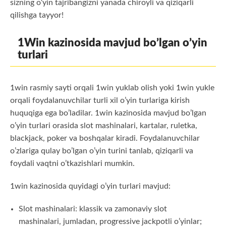
sizning o‘yin tajribangizni yanada chiroyli va qiziqarli
qilishga tayyor!
1Win kazinosida mavjud bo’lgan o’yin
turlari
1win rasmiy sayti orqali 1win yuklab olish yoki 1win yukle
orqali foydalanuvchilar turli xil o’yin turlariga kirish
huquqiga ega bo’ladilar. 1win kazinosida mavjud bo’lgan
o’yin turlari orasida slot mashinalari, kartalar, ruletka,
blackjack, poker va boshqalar kiradi. Foydalanuvchilar
o’zlariga qulay bo’lgan o’yin turini tanlab, qiziqarli va
foydali vaqtni o’tkazishlari mumkin.
1win kazinosida quyidagi o’yin turlari mavjud:
Slot mashinalari: klassik va zamonaviy slot
mashinalari, jumladan, progressive jackpotli o’yinlar;