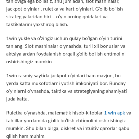
tanloviga ega bo’lasiz, shu jumladan, slot mashinalar,
jackpot o’yinlari, ruletka va kart o’yinlari. G’olib bo’lish
strategiyalaridan biri – o’yinlarning qoidalari va
taktikalarini yaxshiroq bilish.
1win yukle va o’zingiz uchun qulay bo’lgan o’yin turini
tanlang. Slot mashinalar o’ynashda, turli xil bonuslar va
aktsiyalardan foydalanish orqali g’olib bo’lish ehtimolini
oshirishingiz mumkin.
1win rasmiy saytida jackpot o’yinlari ham mavjud, bu
yerda katta mukofotlarni yutish imkoniyati bor. Bunday
o’yinlarni o’ynashda, taktika va strategiyaning ahamiyati
juda katta.
Ruletka o’ynashda, matematik hisob-kitoblar
1 win apk
va
tahlillar yordamida g’olib bo’lish ehtimolini oshirishingiz
mumkin. Shu bilan birga, diskret va intuitiv qarorlar qabul
qilish ham muhim.