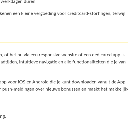
7 werkdagen duren.
kenen een kleine vergoeding voor creditcard‑stortingen, terwijl
, of het nu via een responsive website of een dedicated app is.
dtijden, intuïtieve navigatie en alle functionaliteiten die je van
 app voor iOS en Android die je kunt downloaden vanuit de App
or push‑meldingen over nieuwe bonussen en maakt het makkelijk
ng.