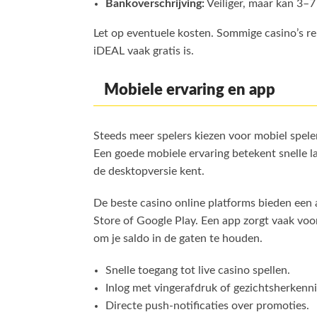
Bankoverschrijving:
Veiliger, maar kan 3–
Let op eventuele kosten. Sommige casino’s re
iDEAL vaak gratis is.
Mobiele ervaring en app
Steeds meer spelers kiezen voor mobiel spelen
Een goede mobiele ervaring betekent snelle laa
de desktopversie kent.
De beste casino online platforms bieden een
Store of Google Play. Een app zorgt vaak vo
om je saldo in de gaten te houden.
Snelle toegang tot live casino spellen.
Inlog met vingerafdruk of gezichtsherkenni
Directe push‑notificaties over promoties.