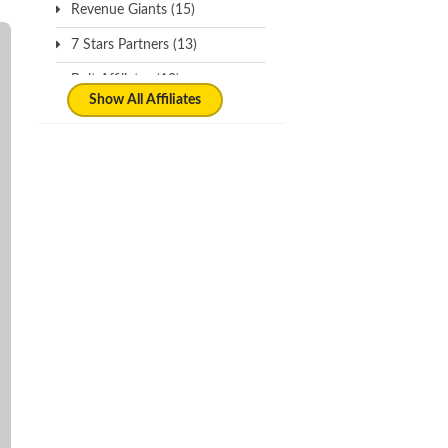
Revenue Giants (15)
7 Stars Partners (13)
Bolt Affiliates (13)
Show All Affiliates
Nektan Affiliates (13)
Betsson Group Affiliates (12)
Galaxy Affiliates (12)
Big Win Affiliates (11)
Deck Media (11)
Alliance Affiliates (10)
Genesis Affiliates (10)
Active Wins (9)
Excel Affiliates (9)
Gambling Wages (9)