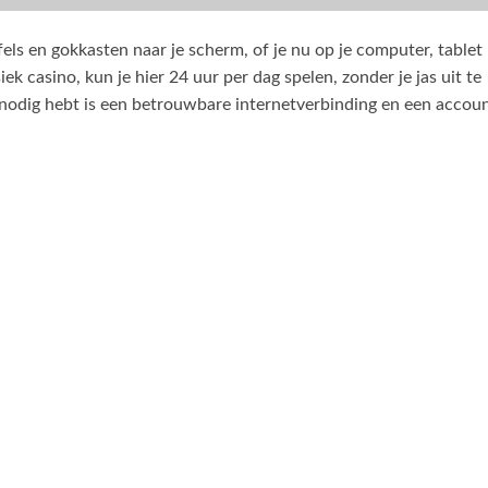
fels en gokkasten naar je scherm, of je nu op je computer, tablet
iek casino, kun je hier 24 uur per dag spelen, zonder je jas uit te
je nodig hebt is een betrouwbare internetverbinding en een accou