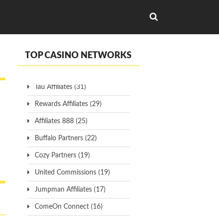
TOP CASINO NETWORKS
Tau Affiliates (31)
Rewards Affiliates (29)
Affiliates 888 (25)
Buffalo Partners (22)
Cozy Partners (19)
United Commissions (19)
Jumpman Affiliates (17)
ComeOn Connect (16)