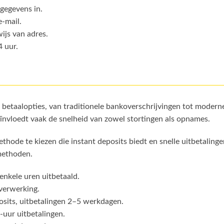
 gegevens in.
e‑mail.
ijs van adres.
 uur.
 betaalopties, van traditionele bankoverschrijvingen tot modern
ïnvloedt vaak de snelheid van zowel stortingen als opnames.
thode te kiezen die instant deposits biedt en snelle uitbetalinge
methoden.
enkele uren uitbetaald.
 verwerking.
sits, uitbetalingen 2–5 werkdagen.
‑uur uitbetalingen.