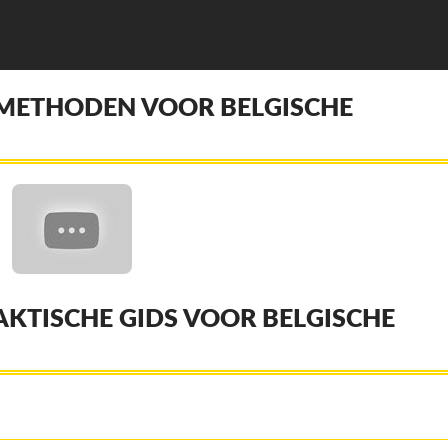
LMETHODEN VOOR BELGISCHE
AKTISCHE GIDS VOOR BELGISCHE