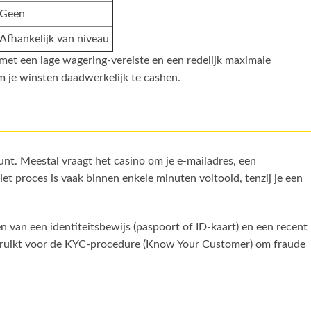
Geen
Afhankelijk van niveau
 met een lage wagering‑vereiste en een redelijk maximale
om je winsten daadwerkelijk te cashen.
nt. Meestal vraagt het casino om je e‑mailadres, een
proces is vaak binnen enkele minuten voltooid, tenzij je een
en van een identiteitsbewijs (paspoort of ID‑kaart) en een recent
ruikt voor de KYC‑procedure (Know Your Customer) om fraude