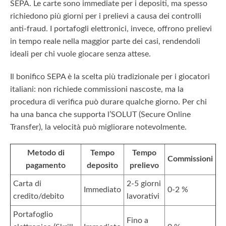
SEPA. Le carte sono immediate per i depositi, ma spesso
richiedono più giorni per i prelievi a causa dei controlli
anti‑fraud. I portafogli elettronici, invece, offrono prelievi
in tempo reale nella maggior parte dei casi, rendendoli
ideali per chi vuole giocare senza attese.
Il bonifico SEPA è la scelta più tradizionale per i giocatori
italiani: non richiede commissioni nascoste, ma la
procedura di verifica può durare qualche giorno. Per chi
ha una banca che supporta l’SOLUT (Secure Online
Transfer), la velocità può migliorare notevolmente.
Metodo di
Tempo
Tempo
Commissioni
pagamento
deposito
prelievo
Carta di
2‑5 giorni
Immediato
0‑2 %
credito/debito
lavorativi
Portafoglio
Fino a