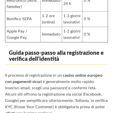
elettronico (Skrill,
Immediato
0 %
24 h
Neteller)
1‑2 ore
1‑3 giorni
Bonifico SEPA
0 %
(online)
lavorativi
Apple Pay /
1‑2 giorni
Immediato
0 %
Google Pay
lavorativi
Guida passo‑passo alla registrazione e
verifica dell’identità
Il processo di registrazione in un
casino online europeo
con pagamenti sicuri
è generalmente molto rapido:
inserisci email, scegli una password e confermi l’età.
Alcuni siti offrono la registrazione via social (Facebook,
Google) per semplificare ulteriormente. Tuttavia, la verifica
KYC (Know Your Customer) è obbligatoria prima di poter