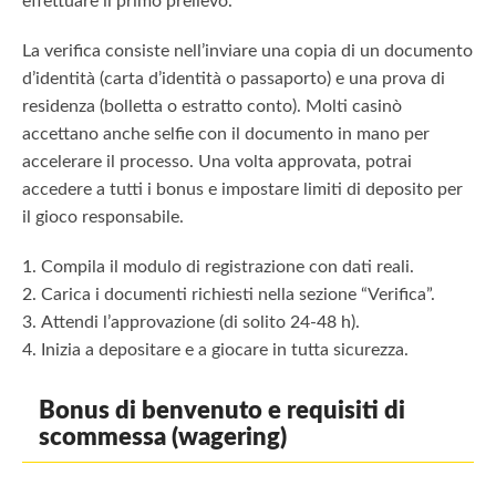
effettuare il primo prelievo.
La verifica consiste nell’inviare una copia di un documento
d’identità (carta d’identità o passaporto) e una prova di
residenza (bolletta o estratto conto). Molti casinò
accettano anche selfie con il documento in mano per
accelerare il processo. Una volta approvata, potrai
accedere a tutti i bonus e impostare limiti di deposito per
il gioco responsabile.
Compila il modulo di registrazione con dati reali.
Carica i documenti richiesti nella sezione “Verifica”.
Attendi l’approvazione (di solito 24‑48 h).
Inizia a depositare e a giocare in tutta sicurezza.
Bonus di benvenuto e requisiti di
scommessa (wagering)