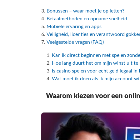
Bonussen – waar moet je op letten?
Betaalmethoden en opname snelheid
Mobiele ervaring en apps
Veiligheid, licenties en verantwoord gokke
Veelgestelde vragen (FAQ)
Kan ik direct beginnen met spelen zond
Hoe lang duurt het om mijn winst uit te
Is casino spelen voor echt geld legaal in 
Wat moet ik doen als ik mijn account wil
Waarom kiezen voor een online