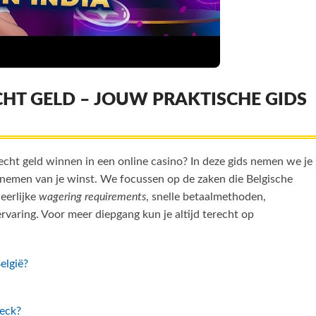
CHT GELD – JOUW PRAKTISCHE GIDS
 echt geld winnen in een online casino? In deze gids nemen we je
opnemen van je winst. We focussen op de zaken die Belgische
eerlijke
wagering requirements
, snelle betaalmethoden,
rvaring. Voor meer diepgang kun je altijd terecht op
elgië?
eck?