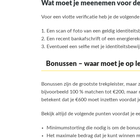
Wat moet je meenemen voor d
Voor een vlotte verificatie heb je de volgen
Een scan of foto van een geldig identiteits
Een recent bankafschrift of een energiere
Eventueel een selfie met je identiteitsbewij
Bonussen – waar moet je op l
Bonussen zijn de grootste trekpleister, ma
bijvoorbeeld 100 % matchen tot €200, maar
betekent dat je €600 moet inzetten voordat j
Bekijk altijd de volgende punten voordat je e
Minimumstorting die nodig is om de bonus 
Het maximale bedrag dat je kunt winnen m