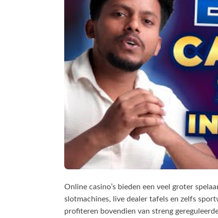
Online casino’s bieden een veel groter spela
slotmachines, live dealer tafels en zelfs sp
profiteren bovendien van streng gereguleerd