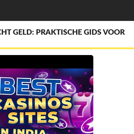
CHT GELD: PRAKTISCHE GIDS VOOR