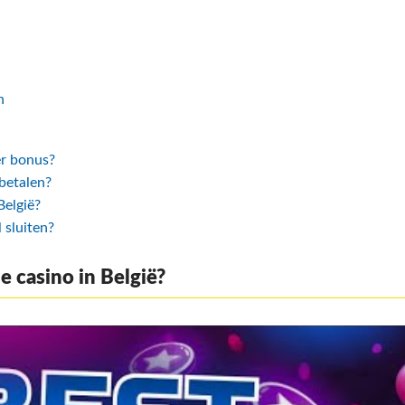
n
er bonus?
 betalen?
België?
 sluiten?
 casino in België?