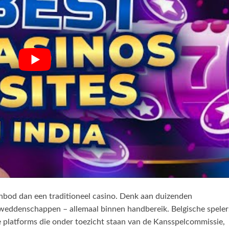
anbod dan een traditioneel casino. Denk aan duizenden
ortweddenschappen – allemaal binnen handbereik. Belgische speler
e platforms die onder toezicht staan van de Kansspelcommissie,