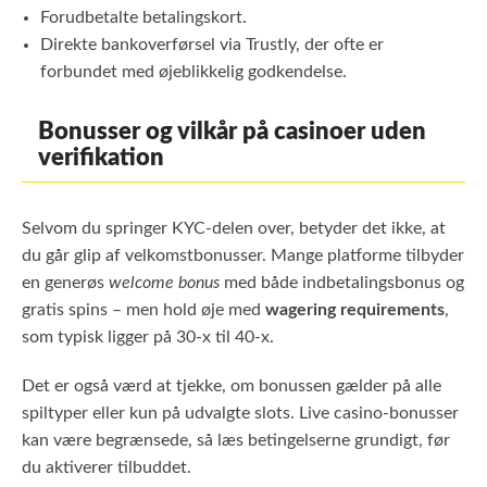
Forudbetalte betalingskort.
Direkte bankoverførsel via Trustly, der ofte er
forbundet med øjeblikkelig godkendelse.
Bonusser og vilkår på casinoer uden
verifikation
Selvom du springer KYC‑delen over, betyder det ikke, at
du går glip af velkomstbonusser. Mange platforme tilbyder
en generøs
welcome bonus
med både indbetalingsbonus og
gratis spins – men hold øje med
wagering requirements
,
som typisk ligger på 30‑x til 40‑x.
Det er også værd at tjekke, om bonussen gælder på alle
spiltyper eller kun på udvalgte slots. Live casino‑bonusser
kan være begrænsede, så læs betingelserne grundigt, før
du aktiverer tilbuddet.