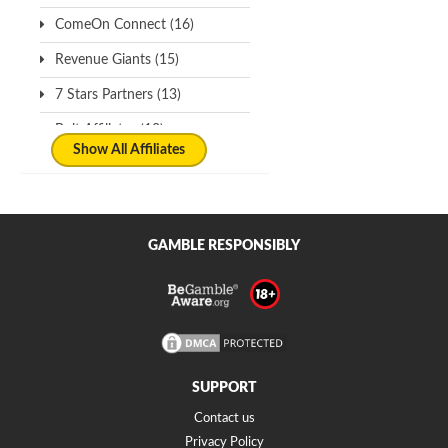
ComeOn Connect (16)
Revenue Giants (15)
7 Stars Partners (13)
Bolt Affiliates (13)
Show All Affiliates
Nektan Affiliates (13)
Betsson Group Affiliates (12)
Galaxy Affiliates (12)
GAMBLE RESPONSIBLY
Big Win Affiliates (11)
Deck Media (11)
Alliance Affiliates (10)
Genesis Affiliates (10)
SUPPORT
Active Wins (9)
Contact us
Privacy Policy
Excel Affiliates (9)