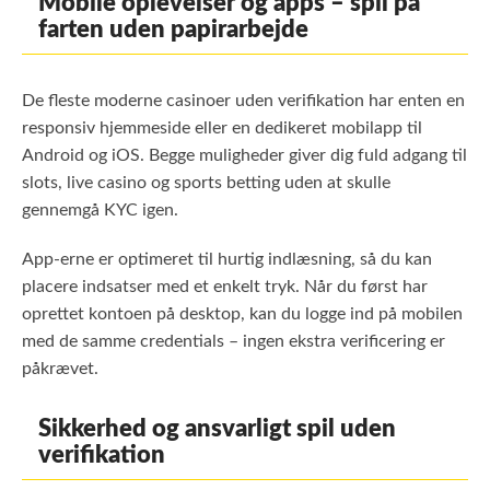
Mobile oplevelser og apps – spil på
farten uden papirarbejde
De fleste moderne casinoer uden verifikation har enten en
responsiv hjemmeside eller en dedikeret mobilapp til
Android og iOS. Begge muligheder giver dig fuld adgang til
slots, live casino og sports betting uden at skulle
gennemgå KYC igen.
App‑erne er optimeret til hurtig indlæsning, så du kan
placere indsatser med et enkelt tryk. Når du først har
oprettet kontoen på desktop, kan du logge ind på mobilen
med de samme credentials – ingen ekstra verificering er
påkrævet.
Sikkerhed og ansvarligt spil uden
verifikation