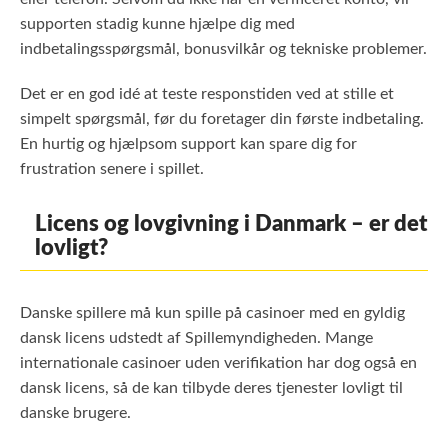
supporten stadig kunne hjælpe dig med
indbetalingsspørgsmål, bonusvilkår og tekniske problemer.
Det er en god idé at teste responstiden ved at stille et
simpelt spørgsmål, før du foretager din første indbetaling.
En hurtig og hjælpsom support kan spare dig for
frustration senere i spillet.
Licens og lovgivning i Danmark – er det
lovligt?
Danske spillere må kun spille på casinoer med en gyldig
dansk licens udstedt af Spillemyndigheden. Mange
internationale casinoer uden verifikation har dog også en
dansk licens, så de kan tilbyde deres tjenester lovligt til
danske brugere.