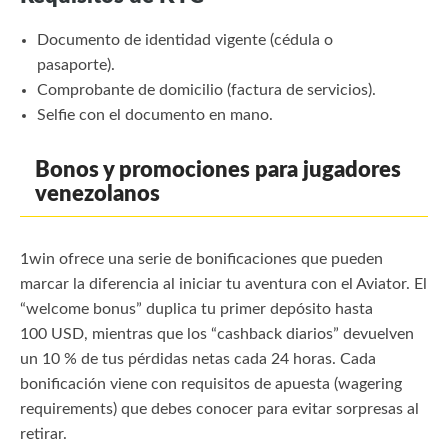
Documento de identidad vigente (cédula o
pasaporte).
Comprobante de domicilio (factura de servicios).
Selfie con el documento en mano.
Bonos y promociones para jugadores
venezolanos
1win ofrece una serie de bonificaciones que pueden
marcar la diferencia al iniciar tu aventura con el Aviator. El
“welcome bonus” duplica tu primer depósito hasta
100 USD, mientras que los “cashback diarios” devuelven
un 10 % de tus pérdidas netas cada 24 horas. Cada
bonificación viene con requisitos de apuesta (wagering
requirements) que debes conocer para evitar sorpresas al
retirar.