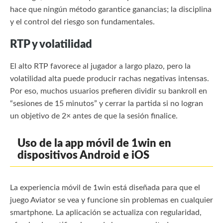
hace que ningún método garantice ganancias; la disciplina
y el control del riesgo son fundamentales.
RTP y volatilidad
El alto RTP favorece al jugador a largo plazo, pero la
volatilidad alta puede producir rachas negativas intensas.
Por eso, muchos usuarios prefieren dividir su bankroll en
“sesiones de 15 minutos” y cerrar la partida si no logran
un objetivo de 2× antes de que la sesión finalice.
Uso de la app móvil de 1win en
dispositivos Android e iOS
La experiencia móvil de 1win está diseñada para que el
juego Aviator se vea y funcione sin problemas en cualquier
smartphone. La aplicación se actualiza con regularidad,