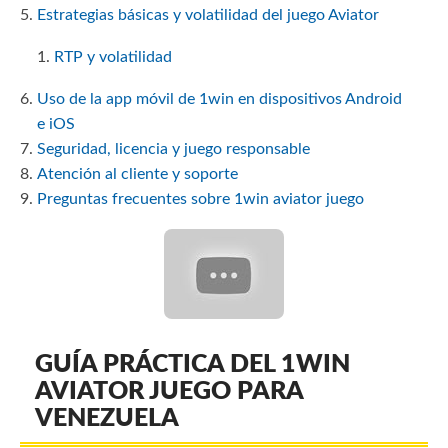
Estrategias básicas y volatilidad del juego Aviator
RTP y volatilidad
Uso de la app móvil de 1win en dispositivos Android
e iOS
Seguridad, licencia y juego responsable
Atención al cliente y soporte
Preguntas frecuentes sobre 1win aviator juego
GUÍA PRÁCTICA DEL 1WIN
AVIATOR JUEGO PARA
VENEZUELA