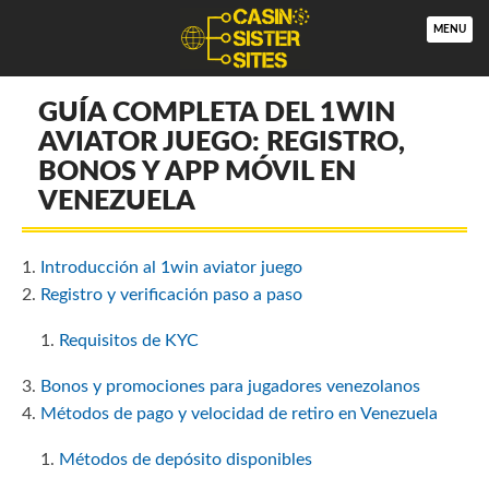
MENU
GUÍA COMPLETA DEL 1WIN
AVIATOR JUEGO: REGISTRO,
BONOS Y APP MÓVIL EN
VENEZUELA
Introducción al 1win aviator juego
Registro y verificación paso a paso
Requisitos de KYC
Bonos y promociones para jugadores venezolanos
Métodos de pago y velocidad de retiro en Venezuela
Métodos de depósito disponibles