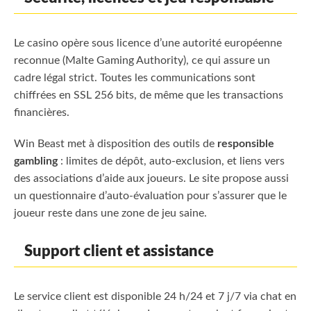
Le casino opère sous licence d’une autorité européenne
reconnue (Malte Gaming Authority), ce qui assure un
cadre légal strict. Toutes les communications sont
chiffrées en SSL 256 bits, de même que les transactions
financières.
Win Beast met à disposition des outils de
responsible
gambling
: limites de dépôt, auto‑exclusion, et liens vers
des associations d’aide aux joueurs. Le site propose aussi
un questionnaire d’auto‑évaluation pour s’assurer que le
joueur reste dans une zone de jeu saine.
Support client et assistance
Le service client est disponible 24 h/24 et 7 j/7 via chat en