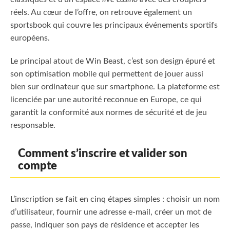
réels. Au cœur de l’offre, on retrouve également un
sportsbook qui couvre les principaux événements sportifs
européens.
Le principal atout de Win Beast, c’est son design épuré et
son optimisation mobile qui permettent de jouer aussi
bien sur ordinateur que sur smartphone. La plateforme est
licenciée par une autorité reconnue en Europe, ce qui
garantit la conformité aux normes de sécurité et de jeu
responsable.
Comment s’inscrire et valider son
compte
L’inscription se fait en cinq étapes simples : choisir un nom
d’utilisateur, fournir une adresse e‑mail, créer un mot de
passe, indiquer son pays de résidence et accepter les