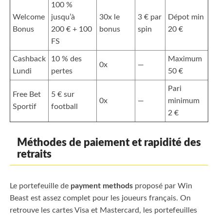
100 %
Welcome
jusqu’à
30x le
3 € par
Dépot min
Bonus
200 € + 100
bonus
spin
20 €
FS
Cashback
10 % des
Maximum
0x
—
Lundi
pertes
50 €
Pari
Free Bet
5 € sur
0x
—
minimum
Sportif
football
2 €
Méthodes de paiement et rapidité des
retraits
Le portefeuille de
payment methods
proposé par Win
Beast est assez complet pour les joueurs français. On
retrouve les cartes Visa et Mastercard, les portefeuilles