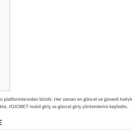
o platformlarından biridir. Her zaman en güncel ve güvenli haliyl
likte, JOJOBET mobil giriş ve güncel giriş yöntemlerini keşfedin.
E