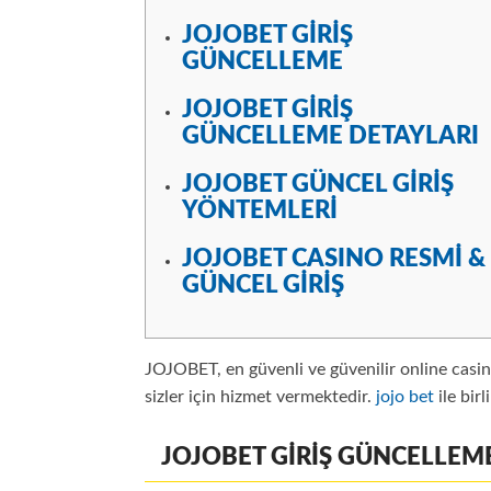
JOJOBET GİRİŞ
GÜNCELLEME
JOJOBET GİRİŞ
GÜNCELLEME DETAYLARI
JOJOBET GÜNCEL GİRİŞ
YÖNTEMLERİ
JOJOBET CASINO RESMİ &
GÜNCEL GİRİŞ
JOJOBET, en güvenli ve güvenilir online casin
sizler için hizmet vermektedir.
jojo bet
ile bir
JOJOBET GİRİŞ GÜNCELLEM