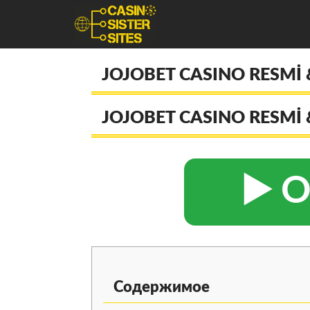
JOJOBET CASINO RESMİ 
JOJOBET CASINO RESMİ 
▶️
Содержимое