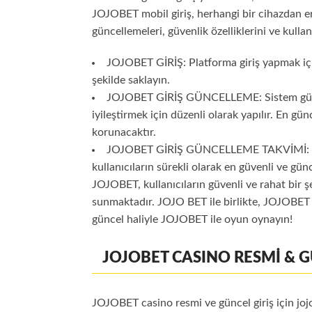
JOJOBET mobil giriş, herhangi bir cihazdan eri
güncellemeleri, güvenlik özelliklerini ve kullan
JOJOBET GİRİŞ: Platforma giriş yapmak için ku
şekilde saklayın.
JOJOBET GİRİŞ GÜNCELLEME: Sistem güncell
iyileştirmek için düzenli olarak yapılır. En gün
korunacaktır.
JOJOBET GİRİŞ GÜNCELLEME TAKVİMİ: Günce
kullanıcıların sürekli olarak en güvenli ve günc
JOJOBET, kullanıcıların güvenli ve rahat bir ş
sunmaktadır. JOJO BET ile birlikte, JOJOBET m
güncel haliyle JOJOBET ile oyun oynayın!
JOJOBET CASINO RESMİ & G
JOJOBET casino resmi ve güncel giriş için jojob