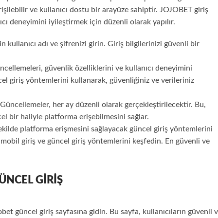
şilebilir ve kullanıcı dostu bir arayüze sahiptir. JOJOBET giriş
ıcı deneyimini iyileştirmek için düzenli olarak yapılır.
llanıcı adı ve şifrenizi girin. Giriş bilgilerinizi güvenli bir
emeleri, güvenlik özelliklerini ve kullanıcı deneyimini
cel giriş yöntemlerini kullanarak, güvenliğiniz ve verileriniz
llemeler, her ay düzenli olarak gerçekleştirilecektir. Bu,
el bir haliyle platforma erişebilmesini sağlar.
ekilde platforma erişmesini sağlayacak güncel giriş yöntemlerini
obil giriş ve güncel giriş yöntemlerini keşfedin. En güvenli ve
ÜNCEL GİRİŞ
et güncel giriş sayfasına gidin. Bu sayfa, kullanıcıların güvenli 