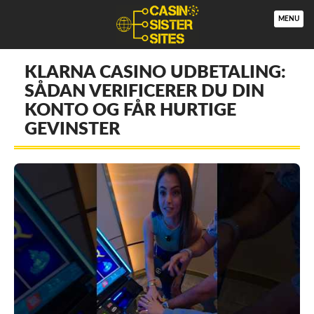
MENU
KLARNA CASINO UDBETALING:
SÅDAN VERIFICERER DU DIN
KONTO OG FÅR HURTIGE
GEVINSTER