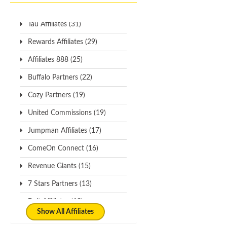
Tau Affiliates (31)
Rewards Affiliates (29)
Affiliates 888 (25)
Buffalo Partners (22)
Cozy Partners (19)
United Commissions (19)
Jumpman Affiliates (17)
ComeOn Connect (16)
Revenue Giants (15)
7 Stars Partners (13)
Bolt Affiliates (13)
Show All Affiliates
Nektan Affiliates (13)