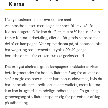
Klarna
Mange casinoer lokker nye spillere med
velkomstbonusser, men nogle har specifikke vilkår for
Klarna‑brugere. Ofte kan du få en ekstra % bonus på din
første Klarna‑indbetaling, eller du får gratis spins som en
del af en kampagne. Vær opmærksom på, at bonusser ofte
har wagering requirements – typisk 30‑40 gange
bonusbeløbet – før du kan trække gevinster ud.
Det er også almindeligt, at kampagner ekskluderer visse
betalingsmetoder fra bonusvilkårene. Sørg for at læse de
småt: nogle casinoer tillader kun bonusudnyttelse, hvis du
har indbetalt med kreditkort eller e‑wallets, mens Klarna
kun kan bruges til almindelige indbetalinger. En grundig
gennemgang af vilkårene sparer dig for potentielle afslag
på udbetaling.