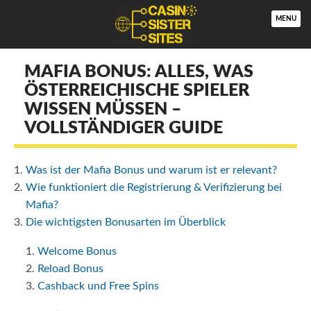
MENU
MAFIA BONUS: ALLES, WAS
ÖSTERREICHISCHE SPIELER
WISSEN MÜSSEN –
VOLLSTÄNDIGER GUIDE
Was ist der Mafia Bonus und warum ist er relevant?
Wie funktioniert die Registrierung & Verifizierung bei
Mafia?
Die wichtigsten Bonusarten im Überblick
Welcome Bonus
Reload Bonus
Cashback und Free Spins