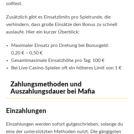
solltest.
Zusätzlich gibt es Einsatzlimits pro Spielrunde, die
verhindern, dass große Einsätze den Bonus zu schnell
auslaufe. Hier ein kurzer Überblick:
Maximaler Einsatz pro Drehung bei Bonusgeld:
0,20 € – 0,50 €
Gesamtmaximale Einsatzhöhe pro Tag: 100 €
Bei Live‑Casino‑Spielen oft ein höheres Limit von 1 €
Zahlungsmethoden und
Auszahlungsdauer bei Mafia
Einzahlungen
Einzahlungen werden sofort gutgeschrieben, solange du
eine der unterstützten Methoden nutzt. Die gängigsten