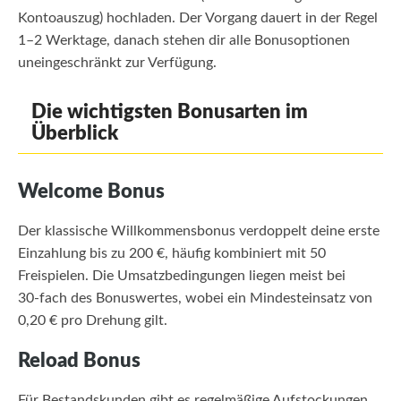
Kontoauszug) hochladen. Der Vorgang dauert in der Regel
1–2 Werktage, danach stehen dir alle Bonusoptionen
uneingeschränkt zur Verfügung.
Die wichtigsten Bonusarten im
Überblick
Welcome Bonus
Der klassische Willkommensbonus verdoppelt deine erste
Einzahlung bis zu 200 €, häufig kombiniert mit 50
Freispielen. Die Umsatzbedingungen liegen meist bei
30‑fach des Bonuswertes, wobei ein Mindesteinsatz von
0,20 € pro Drehung gilt.
Reload Bonus
Für Bestandskunden gibt es regelmäßige Aufstockungen,