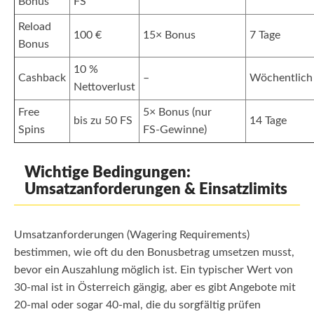
Bonus
FS
Reload
100 €
15× Bonus
7 Tage
Bonus
10 %
Cashback
–
Wöchentlich
Nettoverlust
Free
5× Bonus (nur
bis zu 50 FS
14 Tage
Spins
FS‑Gewinne)
Wichtige Bedingungen:
Umsatzanforderungen & Einsatzlimits
Umsatzanforderungen (Wagering Requirements)
bestimmen, wie oft du den Bonusbetrag umsetzen musst,
bevor ein Auszahlung möglich ist. Ein typischer Wert von
30‑mal ist in Österreich gängig, aber es gibt Angebote mit
20‑mal oder sogar 40‑mal, die du sorgfältig prüfen