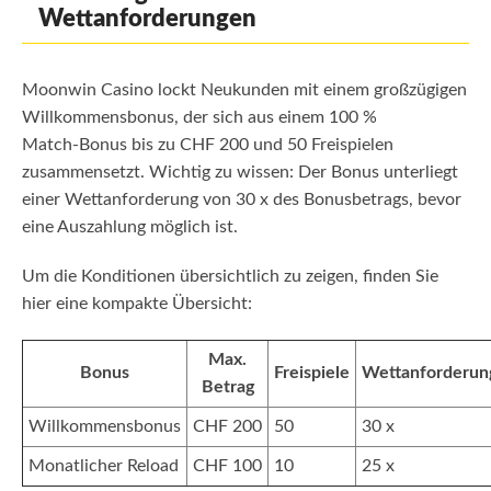
Wettanforderungen
Moonwin Casino lockt Neukunden mit einem großzügigen
Willkommensbonus, der sich aus einem 100 %
Match‑Bonus bis zu CHF 200 und 50 Freispielen
zusammensetzt. Wichtig zu wissen: Der Bonus unterliegt
einer Wettanforderung von 30 x des Bonusbetrags, bevor
eine Auszahlung möglich ist.
Um die Konditionen übersichtlich zu zeigen, finden Sie
hier eine kompakte Übersicht:
Max.
Bonus
Freispiele
Wettanforderun
Betrag
Willkommensbonus
CHF 200
50
30 x
Monatlicher Reload
CHF 100
10
25 x