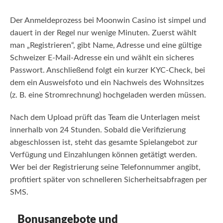
Der Anmeldeprozess bei Moonwin Casino ist simpel und
dauert in der Regel nur wenige Minuten. Zuerst wählt
man „Registrieren“, gibt Name, Adresse und eine gültige
Schweizer E‑Mail‑Adresse ein und wählt ein sicheres
Passwort. Anschließend folgt ein kurzer KYC‑Check, bei
dem ein Ausweisfoto und ein Nachweis des Wohnsitzes
(z. B. eine Stromrechnung) hochgeladen werden müssen.
Nach dem Upload prüft das Team die Unterlagen meist
innerhalb von 24 Stunden. Sobald die Verifizierung
abgeschlossen ist, steht das gesamte Spielangebot zur
Verfügung und Einzahlungen können getätigt werden.
Wer bei der Registrierung seine Telefonnummer angibt,
profitiert später von schnelleren Sicherheitsabfragen per
SMS.
Bonusangebote und