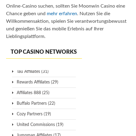
Online‑Casino suchen, sollten Sie Moonwin Casino eine
Chance geben und
mehr erfahren
. Nutzen Sie die
Willkommensaktion, spielen Sie verantwortungsbewusst
und genießen Sie das mobile Erlebnis auf Ihrer
Lieblingsplattform.
TOP CASINO NETWORKS
Tau Affiliates (31)
Rewards Affiliates (29)
Affiliates 888 (25)
Buffalo Partners (22)
Cozy Partners (19)
United Commissions (19)
Jumpman Affiliates (17)