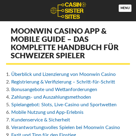
MENU
MOONWIN CASINO APP &
MOBILE GUIDE – DAS
KOMPLETTE HANDBUCH FÜR
SCHWEIZER SPIELER
Überblick und Lizenzierung von Moonwin Casino
Registrierung & Verifizierung – Schritt‑für‑Schritt
Bonusangebote und Wettanforderungen
Zahlungs‑ und Auszahlungsmethoden
Spielangebot: Slots, Live‑Casino und Sportwetten
Mobile Nutzung und App‑Erlebnis
Kundenservice & Sicherheit
Verantwortungsvolles Spielen bei Moonwin Casino
Fazit und Tipp für den Einstieg