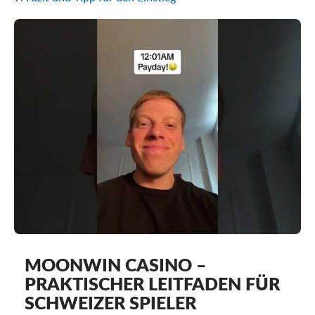
MOONWIN CASINO –
PRAKTISCHER LEITFADEN FÜR
SCHWEIZER SPIELER