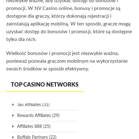
niezwykle ważne, aby uzyskać dostęp do bonusów i
promocji. W NV Casino online, bonusy i promocje są
dostępne dla graczy, którzy dokonają rejestracji i
zainstalują aplikację mobilną. W ten sposób, gracze mogą
uzyskać dostęp do bonusów i promocji, które są dostępne
tylko dla nich.
Wielkość bonusów i promocji jest niezwykle ważna,
ponieważ pozwala graczom mobilnym na wykorzystanie
swoich środków w sposób efektywny.
TOP CASINO NETWORKS
Tau Affiliates (31)
Rewards Affiliates (29)
Affiliates 888 (25)
Buffalo Partners (22)