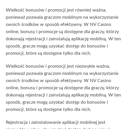
Wielkość bonusów i promocji jest również ważna,
ponieważ pozwala graczom mobilnym na wykorzystanie
swoich środków w sposób efektywny. W NV Casino
online, bonusy i promocje są dostępne dla graczy, którzy
dokonają rejestracji i zainstalują aplikację mobilną. W ten
sposób, gracze mogą uzyskać dostęp do bonusów i
promocji, które są dostępne tylko dla nich.
Wielkość bonusów i promocji jest niezwykle ważna,
ponieważ pozwala graczom mobilnym na wykorzystanie
swoich środków w sposób efektywny. W NV Casino
online, bonusy i promocje są dostępne dla graczy, którzy
dokonają rejestracji i zainstalują aplikację mobilną. W ten
sposób, gracze mogą uzyskać dostęp do bonusów i
promocji, które są dostępne tylko dla nich.
Rejestracja i zainstalowanie aplikacji mobilnej jest