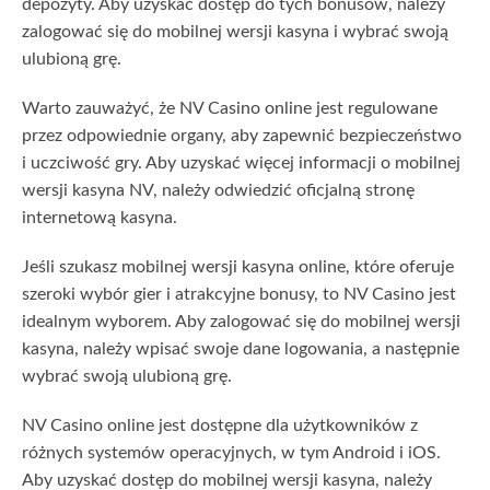
depozyty. Aby uzyskać dostęp do tych bonusów, należy
zalogować się do mobilnej wersji kasyna i wybrać swoją
ulubioną grę.
Warto zauważyć, że NV Casino online jest regulowane
przez odpowiednie organy, aby zapewnić bezpieczeństwo
i uczciwość gry. Aby uzyskać więcej informacji o mobilnej
wersji kasyna NV, należy odwiedzić oficjalną stronę
internetową kasyna.
Jeśli szukasz mobilnej wersji kasyna online, które oferuje
szeroki wybór gier i atrakcyjne bonusy, to NV Casino jest
idealnym wyborem. Aby zalogować się do mobilnej wersji
kasyna, należy wpisać swoje dane logowania, a następnie
wybrać swoją ulubioną grę.
NV Casino online jest dostępne dla użytkowników z
różnych systemów operacyjnych, w tym Android i iOS.
Aby uzyskać dostęp do mobilnej wersji kasyna, należy