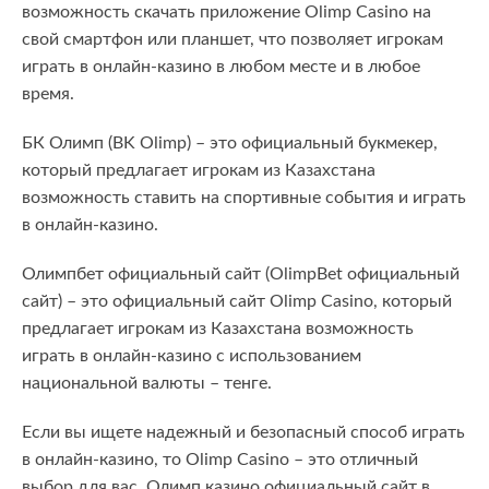
возможность скачать приложение Olimp Casino на
свой смартфон или планшет, что позволяет игрокам
играть в онлайн-казино в любом месте и в любое
время.
БК Олимп (BK Olimp) – это официальный букмекер,
который предлагает игрокам из Казахстана
возможность ставить на спортивные события и играть
в онлайн-казино.
Олимпбет официальный сайт (OlimpBet официальный
сайт) – это официальный сайт Olimp Casino, который
предлагает игрокам из Казахстана возможность
играть в онлайн-казино с использованием
национальной валюты – тенге.
Если вы ищете надежный и безопасный способ играть
в онлайн-казино, то Olimp Casino – это отличный
выбор для вас. Олимп казино официальный сайт в