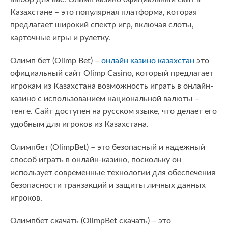
Казахстане – это популярная платформа, которая
предлагает широкий спектр игр, включая слоты,
карточные игры и рулетку.
Олимп бет (Olimp Bet) –
онлайн казино казахстан
это
официальный сайт Olimp Casino, который предлагает
игрокам из Казахстана возможность играть в онлайн-
казино с использованием национальной валюты –
тенге. Сайт доступен на русском языке, что делает его
удобным для игроков из Казахстана.
Олимпбет (OlimpBet) – это безопасный и надежный
способ играть в онлайн-казино, поскольку он
использует современные технологии для обеспечения
безопасности транзакций и защиты личных данных
игроков.
Олимпбет скачать (OlimpBet скачать) – это