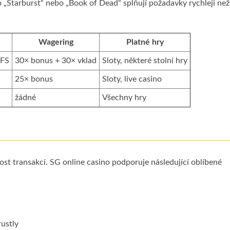
ako „Starburst“ nebo „Book of Dead“ splňují požadavky rychleji než
Wagering
Platné hry
 FS
30× bonus + 30× vklad
Sloty, některé stolní hry
25× bonus
Sloty, live casino
žádné
Všechny hry
ost transakcí. SG online casino podporuje následující oblíbené
rustly