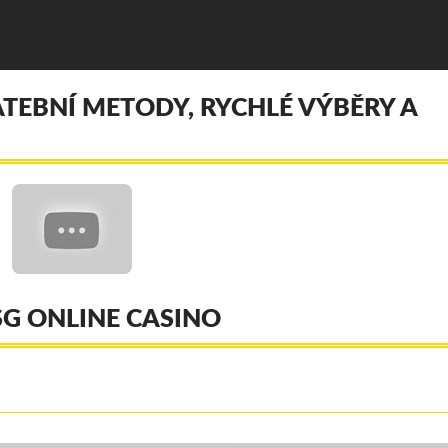
ATEBNÍ METODY, RYCHLÉ VÝBĚRY A
G ONLINE CASINO