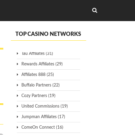
TOP CASINO NETWORKS
Tau Affiliates (31)
Rewards Affiliates (29)
Affiliates 888 (25)
Buffalo Partners (22)
Cozy Partners (19)
United Commissions (19)
Jumpman Affiliates (17)
ComeOn Connect (16)