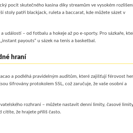
tický pocit skutečného kasina díky streamům ve vysokém rozlišen
í stoly patří blackjack, ruleta a baccarat, kde můžete sázet v
a událostí – od fotbalu a hokeje až po e‑sporty. Pro sázkaře, kte
e „instant payouts“ u sázek na tenis a basketbal.
dné hraní
acao a podléhá pravidelným auditům, které zajišťují férovost he
sou šifrovány protokolem SSL, což zaručuje, že vaše osobní a
atelského rozhraní – můžete nastavit denní limity, časové limit
ítíte, že hrajete příliš často.