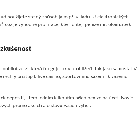
d použijete stejný způsob jako při vkladu. U elektronických
“, což je výhodné pro hráče, kteří chtějí peníze mít okamžitě k
á zkušenost
mobilní verzi, která funguje jak v prohlížeči, tak jako samostatn
 rychlý přístup k live casino, sportovnímu sázení i k vašemu
ick deposit“, která jedním kliknutím přidá peníze na účet. Navíc
 nových promo akcích a o stavu vašich výher.