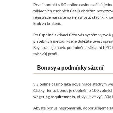
První kontakt s SG online casino začíná jedn
základních osobních údajů obdržíte potvrzov
registrace narazíte na nejasnosti, stačí klikn
krok za krokem.
Po úspěšné aktivaci účtu vás systém vyzve k
platebních metod, kde je důležité uvést sprá
Registrace je navíc podmíněna základní KYC k
tak svůj profil.
Bonusy a podmínky sázení
SG online casino láká nové hráče štědrým w
částky. Tento bonus je doplněn o 100 volných
wagering requirements
, obvykle ve výši 30×
Abyste bonus nepromarnili, doporučujeme za