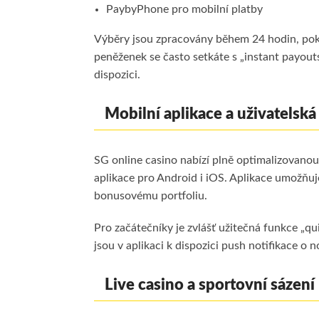
PaybyPhone pro mobilní platby
Výběry jsou zpracovány během 24 hodin, poku
peněženek se často setkáte s „instant payouts
dispozici.
Mobilní aplikace a uživatelsk
SG online casino nabízí plně optimalizovanou 
aplikace pro Android i iOS. Aplikace umožňuje
bonusovému portfoliu.
Pro začátečníky je zvlášť užitečná funkce „qu
jsou v aplikaci k dispozici push notifikace o
Live casino a sportovní sázení