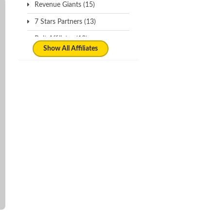
Revenue Giants (15)
7 Stars Partners (13)
Bolt Affiliates (13)
Show All Affiliates
Nektan Affiliates (13)
Betsson Group Affiliates (12)
Galaxy Affiliates (12)
Big Win Affiliates (11)
Deck Media (11)
Alliance Affiliates (10)
Genesis Affiliates (10)
Active Wins (9)
Excel Affiliates (9)
Gambling Wages (9)