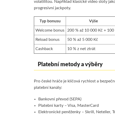
volatilitou. Například klasické video sloty j
progresivní jackpoty.
Typ bonusu
Výše
Welcome bonus
200 % až 10 000 Kč + 100
Reload bonus
50 % až 5 000 Kč
Cashback
10 % z net ztrát
Platební metody a výběry
Pro české hráče je klíčová rychlost a bezpečn
platební kanály:
Bankovní převod (SEPA)
Platební karty – Visa, MasterCard
Elektronické peněženky – Skrill, Neteller, T