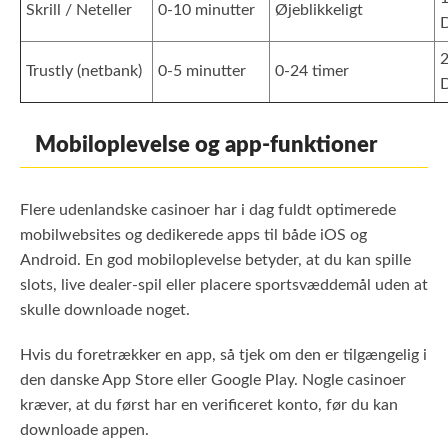
Skrill / Neteller
0‑10 minutter
Øjeblikkeligt
Trustly (netbank)
0‑5 minutter
0‑24 timer
Mobiloplevelse og app‑funktioner
Flere udenlandske casinoer har i dag fuldt optimerede
mobilwebsites og dedikerede apps til både iOS og
Android. En god mobiloplevelse betyder, at du kan spille
slots, live dealer‑spil eller placere sportsvæddemål uden at
skulle downloade noget.
Hvis du foretrækker en app, så tjek om den er tilgængelig i
den danske App Store eller Google Play. Nogle casinoer
kræver, at du først har en verificeret konto, før du kan
downloade appen.