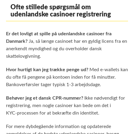
Ofte stillede spørgsmål om
udenlandske casinoer registrering
Er det lovligt at spille på udenlandske casinoer fra
Danmark?
Ja, så længe casinoet har en gyldig licens fra en
anerkendt myndighed og du overholder dansk
skattelovgivning.
Hvor hurtigt kan jeg trække penge ud?
Med e‑wallets kan
du ofte få pengene på kontoen inden for få minutter.
Bankoverførsler tager typisk 1‑3 arbejdsdage.
Behøver jeg et dansk CPR‑nummer?
Ikke nødvendigt for
registrering, men nogle casinoer kan bede om det i
KYC‑processen for at bekræfte din identitet.
For mere dybdegående information og opdaterede
anmeldelser af de bedste udenlandske casinoer, besøg