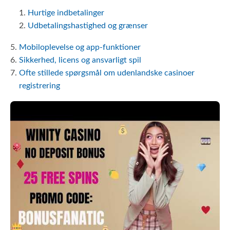
Hurtige indbetalinger
Udbetalingshastighed og grænser
Mobiloplevelse og app‑funktioner
Sikkerhed, licens og ansvarligt spil
Ofte stillede spørgsmål om udenlandske casinoer
registrering