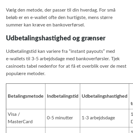
Vælg den metode, der passer til din hverdag. For små
beløb er en e‑wallet ofte den hurtigste, mens større
summer kan kræve en bankoverførsel.
Udbetalingshastighed og grænser
Udbetalingstid kan variere fra “instant payouts” med
e‑wallets til 3‑5 arbejdsdage med bankoverførsler. Tjek
casinoets tabel nedenfor for at få et overblik over de mest
populære metoder.
Betalingsmetode
Indbetalingstid
Udbetalingshastighed
t
Visa /
0‑5 minutter
1‑3 arbejdsdage
MasterCard