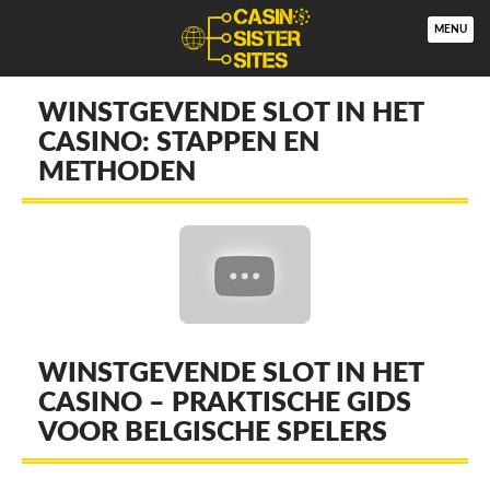
MENU
WINSTGEVENDE SLOT IN HET
CASINO: STAPPEN EN
METHODEN
WINSTGEVENDE SLOT IN HET
CASINO – PRAKTISCHE GIDS
VOOR BELGISCHE SPELERS