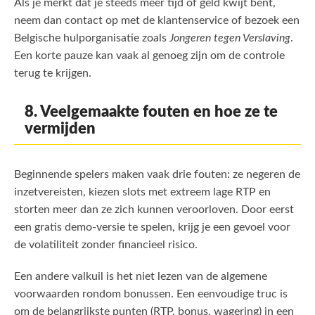
Als je merkt dat je steeds meer tijd of geld kwijt bent,
neem dan contact op met de klantenservice of bezoek een
Belgische hulporganisatie zoals
Jongeren tegen Verslaving
.
Een korte pauze kan vaak al genoeg zijn om de controle
terug te krijgen.
8. Veelgemaakte fouten en hoe ze te
vermijden
Beginnende spelers maken vaak drie fouten: ze negeren de
inzetvereisten, kiezen slots met extreem lage RTP en
storten meer dan ze zich kunnen veroorloven. Door eerst
een gratis demo‑versie te spelen, krijg je een gevoel voor
de volatiliteit zonder financieel risico.
Een andere valkuil is het niet lezen van de algemene
voorwaarden rondom bonussen. Een eenvoudige truc is
om de belangrijkste punten (RTP, bonus, wagering) in een