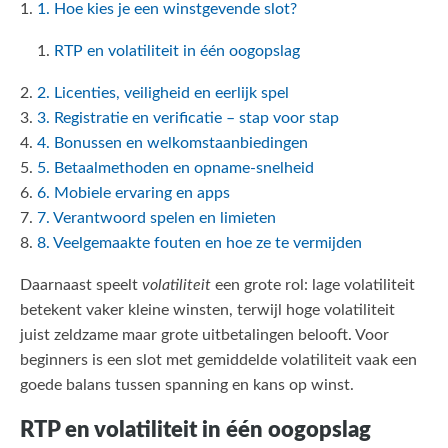
1. Hoe kies je een winstgevende slot?
RTP en volatiliteit in één oogopslag
2. Licenties, veiligheid en eerlijk spel
3. Registratie en verificatie – stap voor stap
4. Bonussen en welkomstaanbiedingen
5. Betaalmethoden en opname‑snelheid
6. Mobiele ervaring en apps
7. Verantwoord spelen en limieten
8. Veelgemaakte fouten en hoe ze te vermijden
Daarnaast speelt
volatiliteit
een grote rol: lage volatiliteit
betekent vaker kleine winsten, terwijl hoge volatiliteit
juist zeldzame maar grote uitbetalingen belooft. Voor
beginners is een slot met gemiddelde volatiliteit vaak een
goede balans tussen spanning en kans op winst.
RTP en volatiliteit in één oogopslag