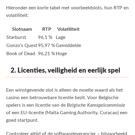
Hieronder een korte tabel met voorbeeldslots, hun RTP en
volatiliteit:
Slotnaam
RTP
Volatiliteit
Starburst
96,1 %
Lage
Gonzo’s Quest
95,97 %
Gemiddelde
Book of Dead
96,21 %
Hoge
2. Licenties, veiligheid en eerlijk spel
Een winstgevende slot is alleen de moeite waard als het
casino een betrouwbare licentie bezit. Voor Belgische
spelers is een licentie van de
Belgische Kansspelcommissie
of een EU‑licentie (Malta Gaming Authority, Curacao) een
goed startpunt.
Controleer altijd of de softwareleverancier – bijvoorbeeld